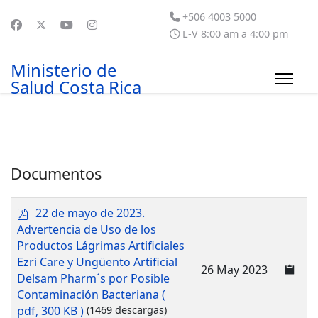
+506 4003 5000
L-V 8:00 am a 4:00 pm
Ministerio de
Salud Costa Rica
Documentos
p
22 de mayo de 2023.
d
Advertencia de Uso de los
f
Productos Lágrimas Artificiales
Ezri Care y Ungüento Artificial
26 May 2023
Delsam Pharm´s por Posible
Contaminación Bacteriana
(
pdf, 300 KB )
(1469 descargas)