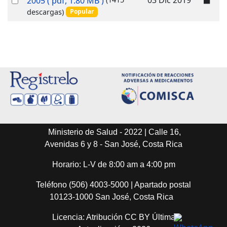
2005
( pdf, 1.80 MB )
f
an
descargas)
Popular
item
Ministerio de Salud - 2022 | Calle 16,
Avenidas 6 y 8 - San José, Costa Rica
Horario: L-V de 8:00 am a 4:00 pm
Teléfono (506) 4003-5000 | Apartado postal
10123-1000 San José, Costa Rica
Licencia: Atribución CC BY Última