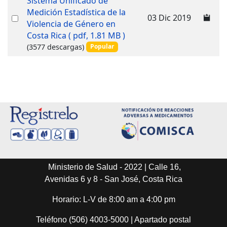
Sistema Unificado de
f
Medición Estadística de la
Select
03 Dic 2019
Violencia de Género en
an
Costa Rica
( pdf, 1.81 MB )
item
(3577 descargas)
Popular
Ministerio de Salud - 2022 | Calle 16,
Avenidas 6 y 8 - San José, Costa Rica
Horario: L-V de 8:00 am a 4:00 pm
Teléfono (506) 4003-5000 | Apartado postal