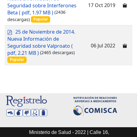
f
17 Oct 2019
Seguridad sobre Interferones
Beta
( pdf, 1.97 MB )
(2436
descargas)
Popular
p
25 de Noviembre de 2014.
d
Nueva Información de
f
06 Jul 2022
Seguridad sobre Valproato
(
pdf, 2.21 MB )
(2465 descargas)
Popular
Ministerio de Salud - 2022 | Calle 16,