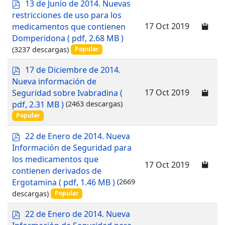
p
13 de Junio de 2014. Nuevas
d
restricciones de uso para los
f
17 Oct 2019
medicamentos que contienen
Domperidona
( pdf, 2.68 MB )
(3237 descargas)
Popular
p
17 de Diciembre de 2014.
d
Nueva información de
f
17 Oct 2019
Seguridad sobre Ivabradina
(
pdf, 2.31 MB )
(2463 descargas)
Popular
p
22 de Enero de 2014. Nueva
d
Información de Seguridad para
f
los medicamentos que
17 Oct 2019
contienen derivados de
Ergotamina
( pdf, 1.46 MB )
(2669
descargas)
Popular
p
22 de Enero de 2014. Nueva
d