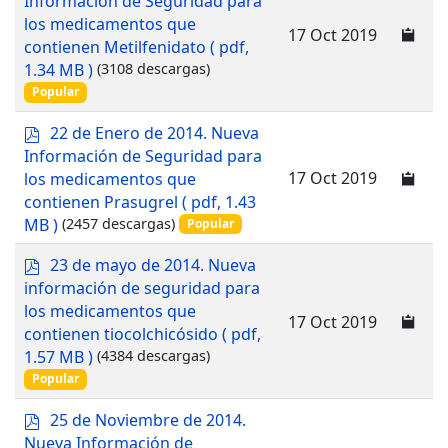
Información de Seguridad para
f
los medicamentos que
17 Oct 2019
contienen Metilfenidato
( pdf,
1.34 MB )
(3108 descargas)
Popular
p
22 de Enero de 2014. Nueva
d
Información de Seguridad para
f
17 Oct 2019
los medicamentos que
contienen Prasugrel
( pdf, 1.43
MB )
(2457 descargas)
Popular
p
23 de mayo de 2014. Nueva
d
información de seguridad para
f
los medicamentos que
17 Oct 2019
contienen tiocolchicósido
( pdf,
1.57 MB )
(4384 descargas)
Popular
p
25 de Noviembre de 2014.
d
Nueva Información de