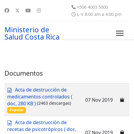
+506 4003 5000
L-V 8:00 am a 4:00 pm
Ministerio de
Salud Costa Rica
Documentos
d
Acta de destrucción de
o
medicamentos controlados
(
07 Nov 2019
c
doc, 280 KB )
(2463 descargas)
u
Popular
m
e
d
Acta de destrucción de
n
o
recetas de psicotrópicos
( doc,
t
07 Nov 2019
c