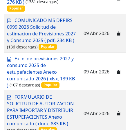
276 KB )
(1381 descargas)
o
u
Popular
m
e
p
COMUNICADO MS DRPIRS
n
d
0999 2026 Solicitud de
t
f
09 Abr 2026
estimacion de Previsiones 2027
o
y Consumo 2025
( pdf, 234 KB )
(136 descargas)
Popular
s
Excel de previsiones 2027 y
p
consumo 2025 de
r
09 Abr 2026
estupefacientes Anexo
e
comunicado 2026
( xlsx, 139 KB
a
)
(107 descargas)
Popular
d
s
d
FORMULARIO DE
h
o
SOLICITUD DE AUTORIZACION
e
c
e
PARA IMPORTAR Y DISTRIBUIR
u
09 Abr 2026
t
ESTUPEFACIENTES Anexo
m
comunicado
( docx, 883 KB )
e
(148 descargas)
Popular