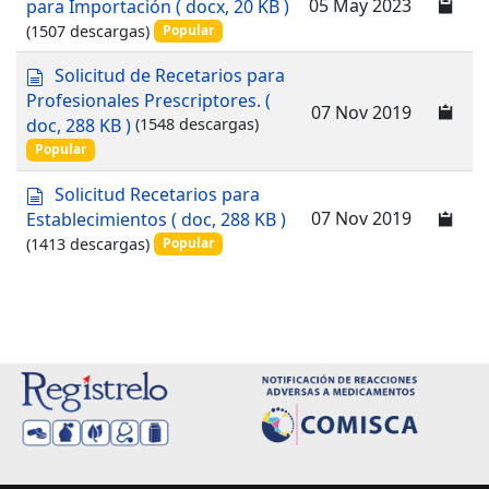
05 May 2023
para Importación
( docx, 20 KB )
n
c
(1507 descargas)
Popular
t
u
o
m
d
Solicitud de Recetarios para
e
o
Profesionales Prescriptores.
(
n
07 Nov 2019
c
doc, 288 KB )
(1548 descargas)
t
u
o
Popular
m
e
d
Solicitud Recetarios para
n
o
07 Nov 2019
Establecimientos
( doc, 288 KB )
t
c
(1413 descargas)
o
Popular
u
m
e
n
t
o