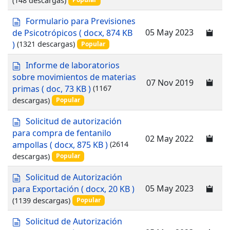
n
t
d
Formulario para Previsiones
o
o
05 May 2023
de Psicotrópicos
( docx, 874 KB
c
)
(1321 descargas)
Popular
u
m
d
Informe de laboratorios
e
o
sobre movimientos de materias
n
07 Nov 2019
c
primas
( doc, 73 KB )
(1167
t
u
descargas)
o
Popular
m
e
d
Solicitud de autorización
n
o
para compra de fentanilo
t
02 May 2022
c
ampollas
( docx, 875 KB )
(2614
o
u
descargas)
Popular
m
e
d
Solicitud de Autorización
n
o
05 May 2023
para Exportación
( docx, 20 KB )
t
c
(1139 descargas)
o
Popular
u
m
d
Solicitud de Autorización
e
o