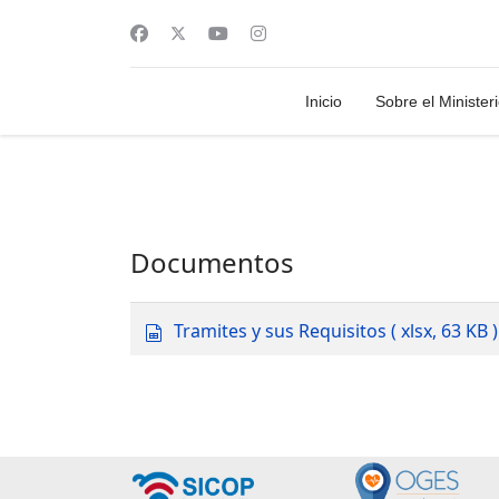
Inicio
Sobre el Minister
Documentos
s
Tramites y sus Requisitos
( xlsx, 63 KB )
p
r
e
a
d
s
h