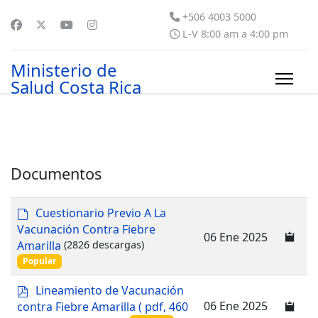
+506 4003 5000
L-V 8:00 am a 4:00 pm
Ministerio de
Salud Costa Rica
Documentos
d
Cuestionario Previo A La
e
Vacunación Contra Fiebre
06 Ene 2025
f
Amarilla
(2826 descargas)
a
Popular
u
l
p
Lineamiento de Vacunación
t
d
06 Ene 2025
contra Fiebre Amarilla
( pdf, 460
f