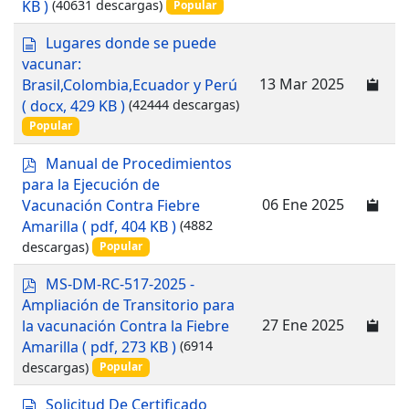
KB )
(40631 descargas)
Popular
d
Lugares donde se puede
o
vacunar:
c
13 Mar 2025
Brasil,Colombia,Ecuador y Perú
u
( docx, 429 KB )
(42444 descargas)
m
Popular
e
n
p
Manual de Procedimientos
t
d
para la Ejecución de
o
f
06 Ene 2025
Vacunación Contra Fiebre
Amarilla
( pdf, 404 KB )
(4882
descargas)
Popular
p
MS-DM-RC-517-2025 -
d
Ampliación de Transitorio para
f
27 Ene 2025
la vacunación Contra la Fiebre
Amarilla
( pdf, 273 KB )
(6914
descargas)
Popular
d
Solicitud De Certificado