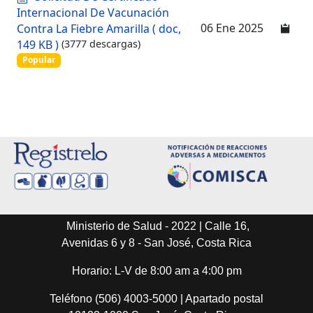
o
Internacional De Vacunación
c
06 Ene 2025
Contra La Fiebre Amarilla
( doc,
u
149 KB )
(3777 descargas)
m
Popular
e
n
t
o
Ministerio de Salud - 2022 | Calle 16,
Avenidas 6 y 8 - San José, Costa Rica
Horario: L-V de 8:00 am a 4:00 pm
Teléfono (506) 4003-5000 | Apartado postal