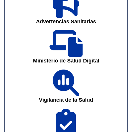
Sanitarias
Advertencias Sanitarias
fas
fa-
laptop-
file
Ministerio de Salud Digital
fas
fa-
magnifying-
glass-
Vigilancia de la Salud
chart
fas
fa-
clipboard-