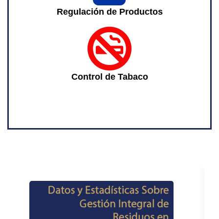
check
Regulación de Productos
fas
fa-
ban-
smoking
Control de Tabaco