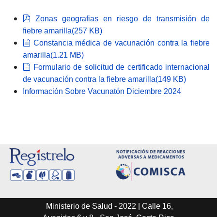
pdf
Zonas geografias en riesgo de transmisión de
fiebre amarilla
(
257 KB
)
document
Constancia médica de vacunación contra la fiebre
amarilla
(
1.21 MB
)
document
Formulario de solicitud de certificado internacional
de vacunación contra la fiebre amarilla
(
149 KB
)
Información Sobre Vacunatón Diciembre 2024
Ministerio de Salud - 2022 | Calle 16,