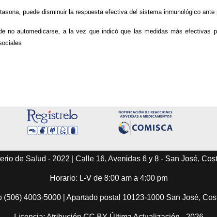
tasona, puede disminuir la respuesta efectiva del sistema inmunológico ante 
ia de no automedicarse, a la vez que indicó que las medidas más efectivas 
sociales
erio de Salud - 2022 | Calle 16, Avenidas 6 y 8 - San José, Cos
Horario: L-V de 8:00 am a 4:00 pm
o (506) 4003-5000 | Apartado postal 10123-1000 San José, Co
Licencia: Atribución CC BY Última Actualización - 2026