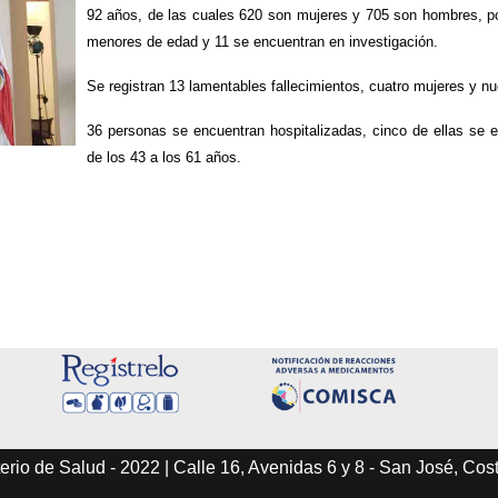
92 años, de las cuales 620 son mujeres y 705 son hombres, p
menores de edad y 11 se encuentran en investigación.
Se registran 13 lamentables fallecimientos, cuatro mujeres y 
36 personas se encuentran hospitalizadas, cinco de ellas se 
de los 43 a los 61 años.
erio de Salud - 2022 | Calle 16, Avenidas 6 y 8 - San José, Cos