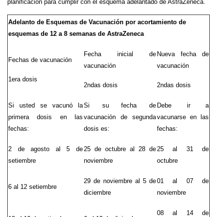
planificación para cumplir con el esquema adelantado de AstraZeneca.
Adelanto de Esquemas de Vacunación por acortamiento de
esquemas de 12 a 8 semanas de AstraZeneca
Fecha inicial de
Nueva fecha de
Fechas de vacunación
vacunación
vacunación
1era dosis
2ndas dosis
2ndas dosis
Si usted se vacunó la
Si su fecha de
Debe ir a
primera dosis en las
vacunación de segunda
vacunarse en las
fechas:
dosis es:
fechas:
2 de agosto al 5 de
25 de octubre al 28 de
25 al 31 de
setiembre
noviembre
octubre
29 de noviembre al 5 de
01 al 07 de
6 al 12 setiembre
diciembre
noviembre
08 al 14 de