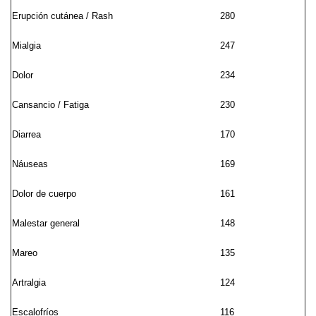
Erupción cutánea / Rash
280
Mialgia
247
Dolor
234
Cansancio / Fatiga
230
Diarrea
170
Náuseas
169
Dolor de cuerpo
161
Malestar general
148
Mareo
135
Artralgia
124
Escalofríos
116