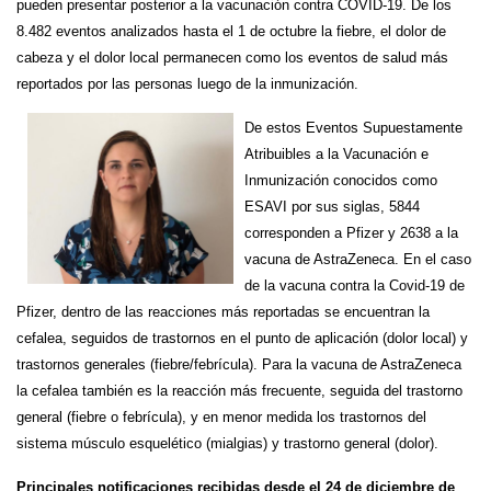
pueden presentar posterior a la vacunación contra COVID-19. De los
8.482 eventos analizados hasta el 1 de octubre la fiebre, el dolor de
cabeza y el dolor local permanecen como los eventos de salud más
reportados por las personas luego de la inmunización.
De estos Eventos Supuestamente
Atribuibles a la Vacunación e
Inmunización conocidos como
ESAVI por sus siglas, 5844
corresponden a Pfizer y 2638 a la
vacuna de AstraZeneca. En el caso
de la vacuna contra la Covid-19 de
Pfizer, dentro de las reacciones más reportadas se encuentran la
cefalea, seguidos de trastornos en el punto de aplicación (dolor local) y
trastornos generales (fiebre/febrícula). Para la vacuna de AstraZeneca
la cefalea también es la reacción más frecuente, seguida del trastorno
general (fiebre o febrícula), y en menor medida los trastornos del
sistema músculo esquelético (mialgias) y trastorno general (dolor).
Principales notificaciones recibidas desde el 24 de diciembre de