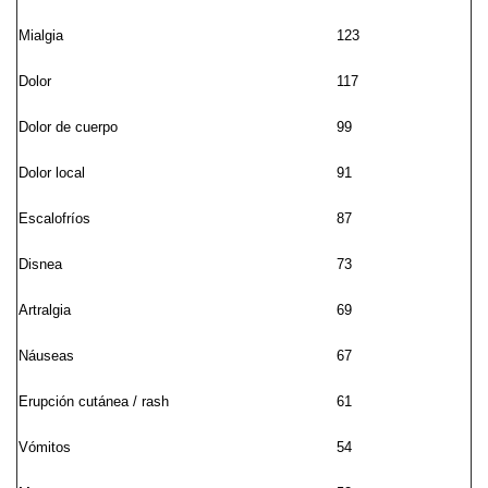
Mialgia
123
Dolor
117
Dolor de cuerpo
99
Dolor local
91
Escalofríos
87
Disnea
73
Artralgia
69
Náuseas
67
Erupción cutánea / rash
61
Vómitos
54