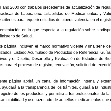
l año 2000 con trabajos precedentes de actualización de regul
cticas de Laboratorio, Estabilidad de Medicamentos, y Valida
 criterios para requerir estudios de bioequivalencia en el regis
mentación en lo que respecta a la regulación sobre biodispo
inisterio de Salud.
e página, incluyen el marco normativo vigente y una serie d
izados, Listado Acumulado de Productos de Referencia, Guías Of
tivos y el Diseño, Desarrollo y Evaluación de Estudios de Bi
os para el proceso de registro, renovación, solicitud de exenci
ente página abrirá un canal de información interna y extern
yudará a la transparencia de los trámites, guiará a la industr
 registro de los productos, y permitirá a los profesionales de la
ntercambiabilidad y uso razonado de aquellos medicamentos qu