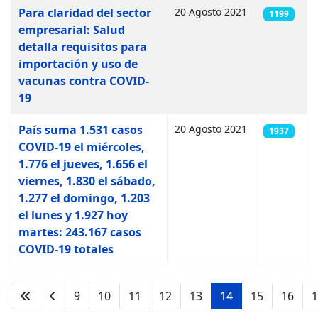
Para claridad del sector
20 Agosto 2021
1199
empresarial: Salud
detalla requisitos para
importación y uso de
vacunas contra COVID-
19
País suma 1.531 casos
20 Agosto 2021
1937
COVID-19 el miércoles,
1.776 el jueves, 1.656 el
viernes, 1.830 el sábado,
1.277 el domingo, 1.203
el lunes y 1.927 hoy
martes: 243.167 casos
COVID-19 totales
9
10
11
12
13
14
15
16
1
Página 14 de 21