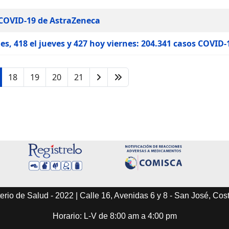
 COVID-19 de AstraZeneca
s, 418 el jueves y 427 hoy viernes: 204.341 casos COVID-
18
19
20
21
erio de Salud - 2022 | Calle 16, Avenidas 6 y 8 - San José, Cos
Horario: L-V de 8:00 am a 4:00 pm