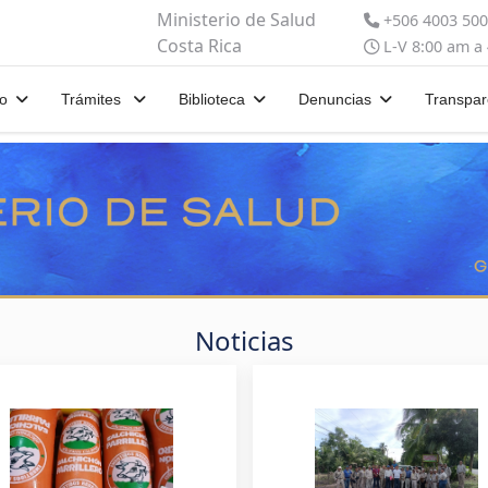
Ministerio de Salud
+506 4003 50
Costa Rica
L-V 8:00 am a
io
Trámites
Biblioteca
Denuncias
Transpar
Noticias