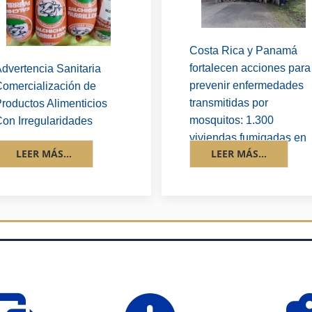
Costa Rica y Panamá
fortalecen acciones para
dvertencia Sanitaria
prevenir enfermedades
omercialización de
transmitidas por
roductos Alimenticios
mosquitos: 1.300
on Irregularidades
viviendas fumigadas en
LEER MÁS...
LEER MÁS...
la zona fronteriza
fas
fas