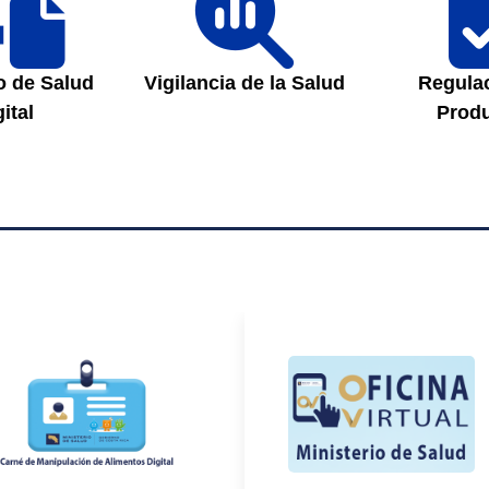
fa-
fa-
laptop-
magnifying-
file
glass-
o de Salud
Vigilancia de la Salud
Regula
chart
ital
Prod