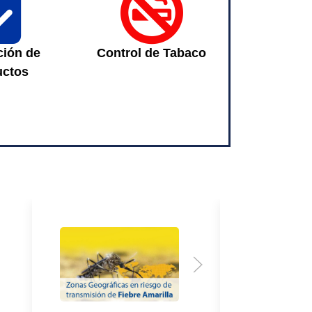
fa-
fa-
clipboard-
ban-
check
smoking
ción de
Control de Tabaco
uctos